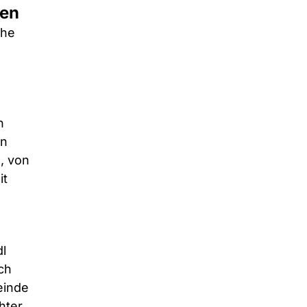
ben
he 
n 
n 
, von 
t 
l 
ch 
einde 
hter 