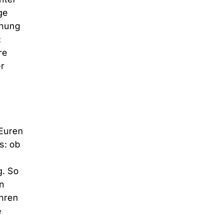
ge 
chung 
 
re 
r 
 
 Euren 
s: ob 
. So 
n 
hren 
 