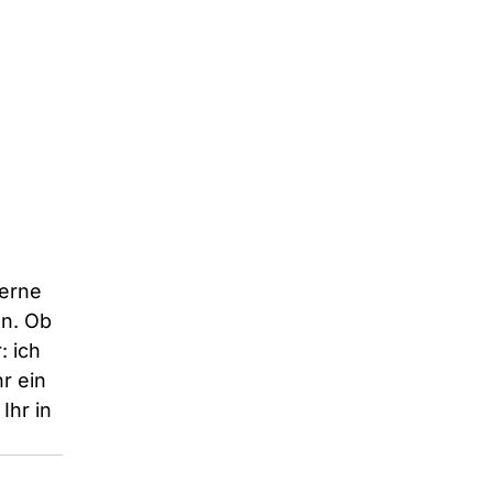
erne 
n. Ob 
 ich 
r ein 
Ihr in 