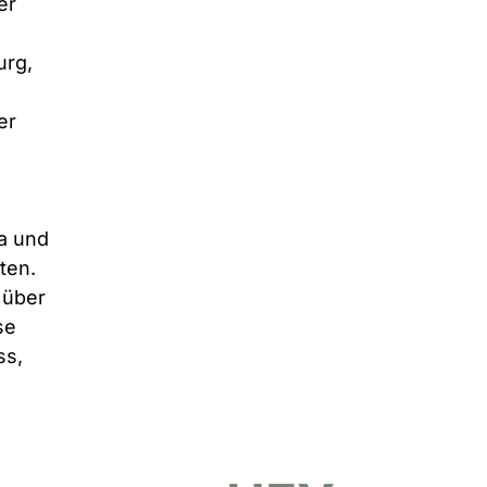
er 
rg, 
er 
a und 
ten. 
 über 
se 
s, 