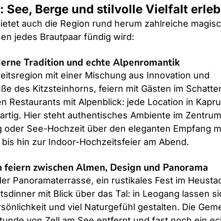
See, Berge und stilvolle Vielfalt erle
ietet auch die Region rund herum zahlreiche magisc
en jedes Brautpaar fündig wird:
derne Tradition und echte Alpenromantik
zeitsregion mit einer Mischung aus Innovation und 
ße des Kitzsteinhorns, feiern mit Gästen im Schatte
n Restaurants mit Alpenblick: jede Location in Kapru
artig. Hier steht authentisches Ambiente im Zentrum
g oder See-Hochzeit über den eleganten Empfang mi
 bis hin zur Indoor-Hochzeitsfeier am Abend.
 feiern zwischen Almen, Design und Panorama
er Panoramaterrasse, ein rustikales Fest im Heustad
sdinner mit Blick über das Tal: in Leogang lassen si
sönlichkeit und viel Naturgefühl gestalten. Die Gem
tunde von Zell am See entfernt und fast noch ein ec