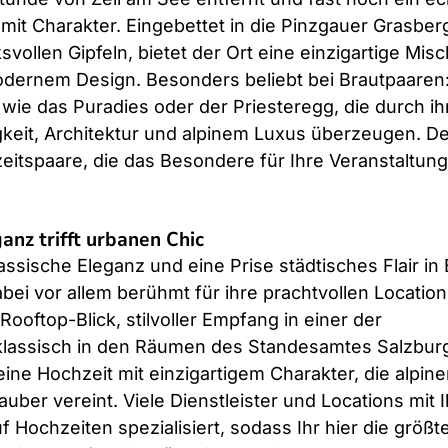
mit Charakter. Eingebettet in die Pinzgauer Grasber
ollen Gipfeln, bietet der Ort eine einzigartige Mis
modernem Design. Besonders beliebt bei Brautpaaren:
s wie das Puradies oder der Priesteregg, die durch ih
keit, Architektur und alpinem Luxus überzeugen. De
eitspaare, die das Besondere für Ihre Veranstaltung
anz trifft urbanen Chic
assische Eleganz und eine Prise städtisches Flair in
abei vor allem berühmt für ihre prachtvollen Location
ooftop-Blick, stilvoller Empfang in einer der 
lassisch in den Räumen des Standesamtes Salzburg
ine Hochzeit mit einzigartigem Charakter, die alpine
ber vereint. Viele Dienstleister und Locations mit I
Hochzeiten spezialisiert, sodass Ihr hier die größte