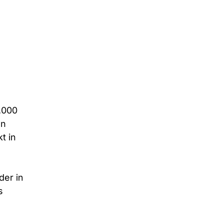
.000 
n 
t in 
 
der in 
s 