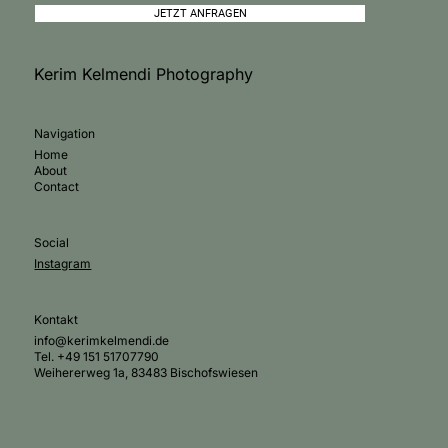
JETZT ANFRAGEN
Kerim Kelmendi Photography
Navigation
Home
About
Contact
Social
Instagram
Kontakt
info@kerimkelmendi.de
Tel. +49 151 51707790
Weihererweg 1a, 83483 Bischofswiesen