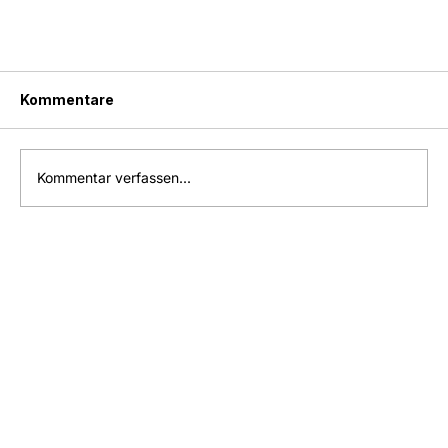
Kommentare
Kommentar verfassen...
KOSTEN HOCHZEITSFOTOGRAF: PREISE FÜR
EURE HOCHZEITSFOTOS